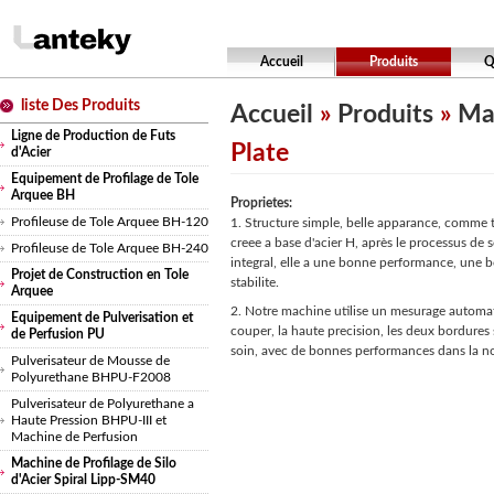
Accueil
Produits
Q
liste Des Produits
Accueil
»
Produits
»
Mac
Ligne de Production de Futs
Plate
d'Acier
Equipement de Profilage de Tole
Arquee BH
Proprietes:
Profileuse de Tole Arquee BH-120
1. Structure simple, belle apparance, comme 
creee a base d'acier H, après le processus de 
Profileuse de Tole Arquee BH-240
integral, elle a une bonne performance, une 
Projet de Construction en Tole
stabilite.
Arquee
2. Notre machine utilise un mesurage automa
Equipement de Pulverisation et
couper, la haute precision, les deux bordure
de Perfusion PU
soin, avec de bonnes performances dans la n
Pulverisateur de Mousse de
Polyurethane BHPU-F2008
Pulverisateur de Polyurethane a
Haute Pression BHPU-III et
Machine de Perfusion
Machine de Profilage de Silo
d'Acier Spiral Lipp-SM40